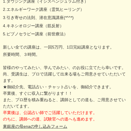
1.ダウジング講座（イシスペンジュラム付き）
2.エネルギーワーク講座（霊気ヒーリング）
3.引き寄せの法則、潜在意識講座(*^^*)
4.キネシオロジー講座（筋反射）
5.ピプノセラピー講座（前世療法）
新しい全ての講座は、一回5万円、1日完結講座となります。
所要時間、３時間。
皆様のやってみたい、学んでみたい、のお役に立てたら幸いです。
尚、受講生は、プロで活躍して出来る場もご用意させていただいて
ます。
★御紹介先、電話占い・チャット占いを、御紹介できます。
卒業後、すぐに収入に繋がります！！
また、プロ歴を積み重ねると、講師としての道も、ご用意させてい
ただいてます。
卒業後は、公認占い師でご活躍していただけます。
のちに、講師への道、試験官への道へも進めます。
東銀座の母enaの申し込みフォーム